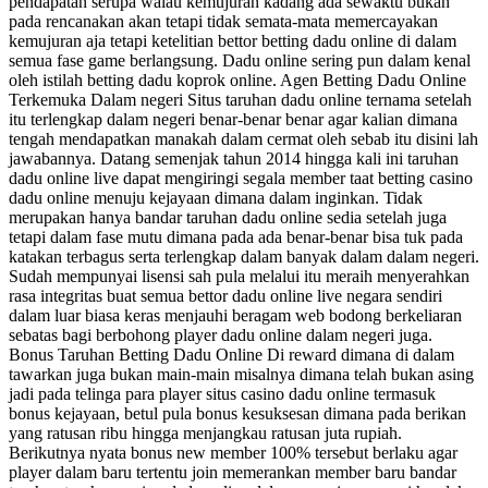
pendapatan serupa walau kemujuran kadang ada sewaktu bukan
pada rencanakan akan tetapi tidak semata-mata memercayakan
kemujuran aja tetapi ketelitian bettor betting dadu online di dalam
semua fase game berlangsung. Dadu online sering pun dalam kenal
oleh istilah betting dadu koprok online. Agen Betting Dadu Online
Terkemuka Dalam negeri Situs taruhan dadu online ternama setelah
itu terlengkap dalam negeri benar-benar benar agar kalian dimana
tengah mendapatkan manakah dalam cermat oleh sebab itu disini lah
jawabannya. Datang semenjak tahun 2014 hingga kali ini taruhan
dadu online live dapat mengiringi segala member taat betting casino
dadu online menuju kejayaan dimana dalam inginkan. Tidak
merupakan hanya bandar taruhan dadu online sedia setelah juga
tetapi dalam fase mutu dimana pada ada benar-benar bisa tuk pada
katakan terbagus serta terlengkap dalam banyak dalam dalam negeri.
Sudah mempunyai lisensi sah pula melalui itu meraih menyerahkan
rasa integritas buat semua bettor dadu online live negara sendiri
dalam luar biasa keras menjauhi beragam web bodong berkeliaran
sebatas bagi berbohong player dadu online dalam negeri juga.
Bonus Taruhan Betting Dadu Online Di reward dimana di dalam
tawarkan juga bukan main-main misalnya dimana telah bukan asing
jadi pada telinga para player situs casino dadu online termasuk
bonus kejayaan, betul pula bonus kesuksesan dimana pada berikan
yang ratusan ribu hingga menjangkau ratusan juta rupiah.
Berikutnya nyata bonus new member 100% tersebut berlaku agar
player dalam baru tertentu join memerankan member baru bandar