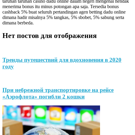
taruhan taruhan casino dadu online dalam negeri mengenai hendak
menerima bonus itu minus potongan apa saja. Tersedia bonus
cashback 5% buat seluruh pertandingan agen betting dadu online
dimana hadir misalnya 5% tangkas, 5% sbobet, 5% sabung serta
dimana berbeda.
Нет постов для отображения
Тренды путешествий для вдохновения в 2020
году
При небрежной транспортировке на рейсе
«Аэрофлота» погибли 2 кошки